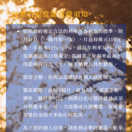
屏東台銀當舖借錢須知
依照政府規定合法的利率作為利息的標準，按
月計息（一個月收一次），月息每萬元100元
起，年利率12%~30%，最高年利率30%（依
當舖業法第11條規定: 當舖業之年利率最高不
得超過百分之三十）無手續費及其他費用。
借款金額：依典當品價值及個人條件而定。
還款期限：最短3個月、最長5年，還款金額
彈性，隨時都可以，到期日也可選擇繳息或部
分償還本金，可一次清償或分期攤還，提前還
款違約金則不多收任何款項。
為了您的個人信用，請您務必準時繳款，如果