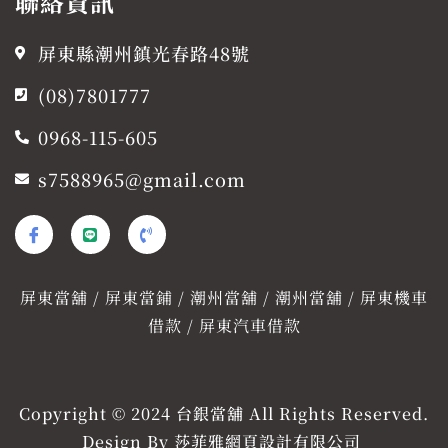
聯絡資訊
屏東縣潮州鎮光春路48號
(08)7801777
0968-115-605
s7588965@gmail.com
I
L
P
c
i
h
o
n
o
n
e
n
-
e
屏東當舖 / 屏東當鋪 / 潮州當舖 / 潮州當舖 / 屏東機車
f
-
a
v
借款 / 屏東汽車借款
c
o
e
l
b
u
o
m
o
e
Copyright © 2024 台銀當舖 All Rights Reserved.
k
Design By
莎菲雅網頁設計有限公司