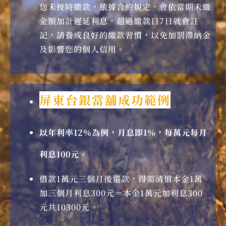
您未按時繳款，依據合約規定，會依當期未繳
金額加計遲延利息，超過繳款日7日就會註
記，請養成良好的繳款習慣，以免加罰滯納金
及影響您的個人信用。
屏東台銀當舖成功範例
以年利率12％為例，月息即1％，每萬元每月
利息100元。
借款1萬元三個月後還款，得需清償本金1萬
加三個月利息300元＝本金1萬元加利息300
元共10300元。