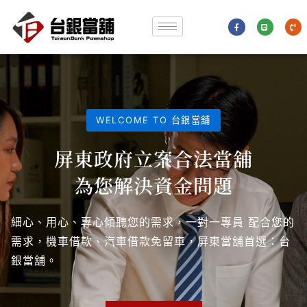
跳
F
L
P
至
a
i
h
c
n
o
e
e
n
主
b
e
o
-
要
o
v
k
o
-
l
內
f
u
m
e
容
WELCOME TO 台銀當舖
屏東政府立案合法當舖
為您解決資金問題
細心、用心、專心傾聽您的需求，一對一專員 配合您的
需求，機車借款、汽車借款免留車，屏東當舖首選：台
銀當舖。