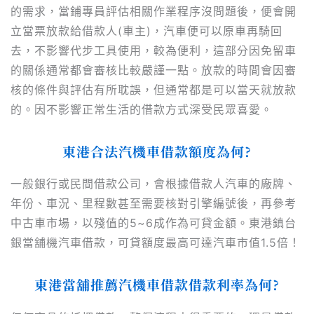
的需求，當鋪專員評估相關作業程序沒問題後，便會開
立當票放款給借款人(車主)，汽車便可以原車再騎回
去，不影響代步工具使用，較為便利，這部分因免留車
的關係通常都會審核比較嚴謹一點。放款的時間會因審
核的條件與評估有所耽誤，但通常都是可以當天就放款
的。因不影響正常生活的借款方式深受民眾喜愛。
東港合法汽機車
借款
額度為何?
一般銀行或民間借款公司，會根據借款人汽車的廠牌、
年份、車況、里程數甚至需要核對引擎編號後，再參考
中古車市場，以殘值的5~6成作為可貸金額。東港鎮台
銀當舖機汽車借款，可貸額度最高可達汽車市值1.5倍！
東港當舖推薦
汽機車
借款
借款
利率為何?