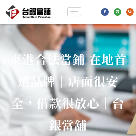
跳
F
L
P
至
a
i
h
c
n
o
e
e
n
主
b
e
o
-
要
o
v
k
o
-
l
內
f
u
m
e
容
東港合法當鋪 在地首
選品牌｜店面很安
全，借款很放心｜台
銀當舖