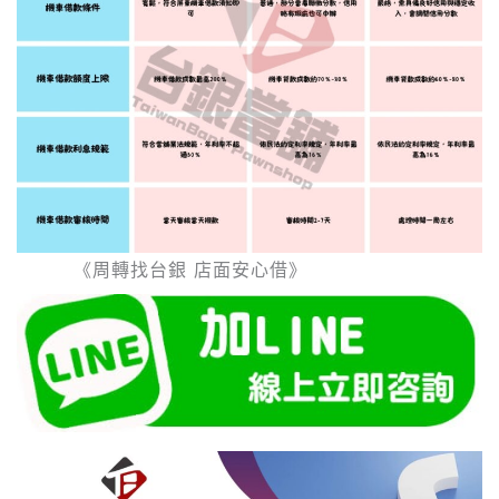
《周轉找台銀 店面安心借》