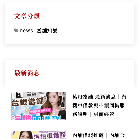
文章分類
news
,
當舖知識
最新消息
萬丹當舖 最新消息｜汽
機車借款與小額周轉服
務說明｜店面經營
內埔借錢推薦｜內埔合