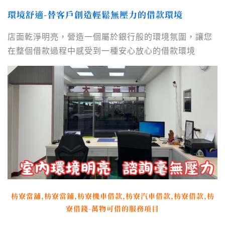
環境舒適-替客戶創造輕鬆無壓力的借款
環境
店面乾淨明亮，營造一個屬於銀行般的環境氛圍，讓您
在整個借款過程中感受到一種安心放心的借款環境
枋寮當舖,枋寮當鋪,枋寮機車借款,枋寮汽車借款,枋寮借款,枋
寮借錢-萬物可借的服務項目