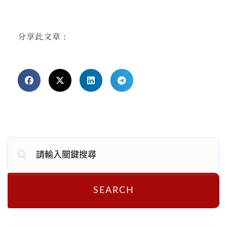
分享此文章 :
SEARCH