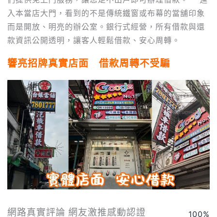
入本當店大門，看到的不是傳統鐵窗或布幕的當舖印象
而是開放、明亮的辦公室。銀行式經營，所有借款與還
款資訊公開透明，讓客人輕鬆借款、安心周轉。
響亮招牌真實店面 借款周轉不受騙
網路真實評論 網友激推感動認證
100
%