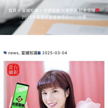
首頁
»
當舖知識
»
枋寮當舖,枋寮借款,枋寮借錢
2025年實體商家當舖借款NO.1台銀
news
,
當舖知識
2025-03-04