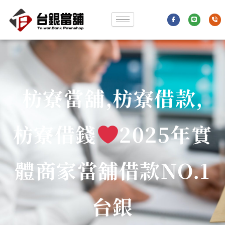
跳
F
L
P
至
a
i
h
c
n
o
e
e
n
主
b
e
o
-
要
o
v
k
o
-
l
內
f
u
m
e
容
枋寮當舖,枋寮借款,
枋寮借錢
2025年實
體商家當舖借款NO.1
台銀