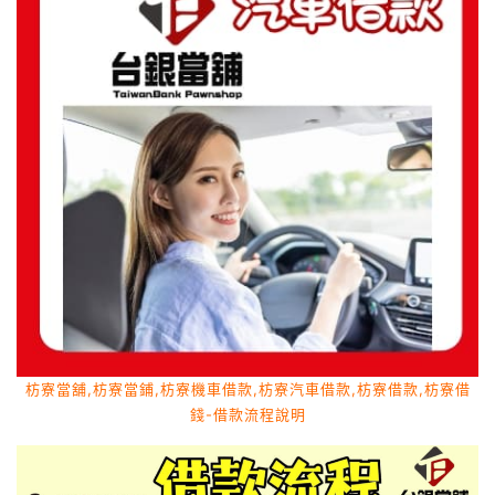
枋寮當舖,枋寮當鋪,枋寮機車借款,枋寮汽車借款,枋寮借款,枋寮借
錢-借款流程說明