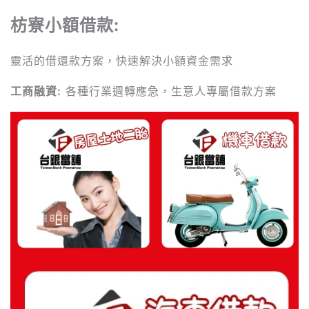
枋寮小額借款
:
靈活的借還款方案，快速解決小額資金需求
工商融資:
各種行業週轉應急，生意人專屬借款方案