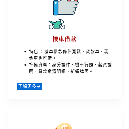
機車借款
特色 ：機車借款條件寬鬆，貸款車、現
金車也可借。
準備資料：身分證件、機車行照、薪資證
明、貸款繳清明細、新領牌照。
了解更多