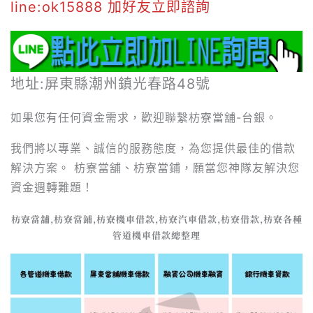
line:ok15888 加好友立即諮詢
地址:屏東縣潮州鎮光春路48號
如果您有任何資金需求，歡迎聯繫枋寮當舖-台銀。
我們將以專業、誠信的服務態度，為您提供最佳的借款
解決方案。 枋寮當舖、枋寮當鋪，願當您神隊友解決您
資金週轉難題！
枋寮當舖,枋寮當鋪,枋寮機車借款,枋寮汽車借款,枋寮借款,枋寮各種
管道機車借款總整理