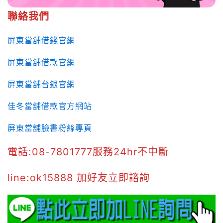
聯絡我們
屏東當舖借錢官網
屏東當舖借款官網
屏東當舖台銀官網
佳冬當舖借款官方網站
屏東當舖臉書粉絲專頁
電話:08-7801777服務24hr不中斷
line:ok15888 加好友立即諮詢