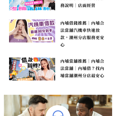
務說明｜店面經營
內埔借錢推薦｜內埔合
法當舖汽機車快速放
款，潮州分店服務更安
心
內埔當舖推薦｜內埔合
法當舖｜內埔借？找內
埔當舖潮州分店最安心