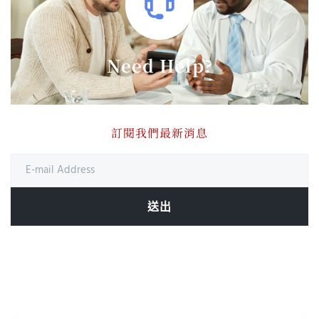
Need Help?
訂閱我們最新消息
送出