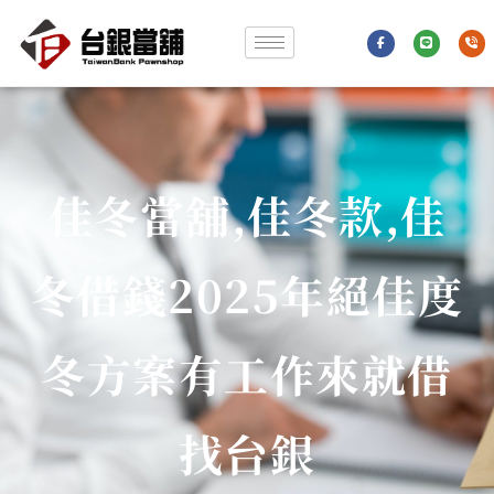
跳
F
L
P
至
a
i
h
c
n
o
e
e
n
主
b
e
o
-
要
o
v
k
o
-
l
內
f
u
m
e
容
佳冬當舖,佳冬款,佳
冬借錢2025年絕佳度
冬方案有工作來就借
找台銀