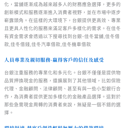
化，當舖逐漸成為越來越多人的財務應急選擇，更多的
創新模式和服務逐漸進入消費者視野，並在市場中逐步
嶄露頭角。在這樣的大環境下，台銀提供更高效、專業
且更具人性化的服務來滿足客戶多樣化的需求。在佳冬
有資金需求會透過以下搜尋找到台銀-佳冬當舖,佳冬借
款,佳冬借錢,佳冬汽車借款,佳冬機車借款
人員專業及親切服務-贏得客戶的信任及感受
台銀注重服務的專業化和多元化。台銀不僅僅是提供物
品質押換現金的服務，還擴展到了其他領域，比如保險
代理、金融顧問、法律顧問、甚至有與一些小型銀行合
作，為消費者提供更加多樣化的金融產品選擇。這對於
那些急需現金周轉的消費者來說，無疑是一個不錯的選
擇。
環境舒適-替客戶創造輕鬆無壓力的借款
環境