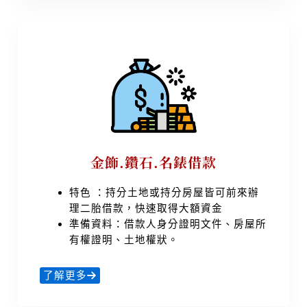
金飾.鑽石.名錶借款
特色 ：持分土地或持分房屋皆可前來辦
理二胎借款，快速取得大額資金
準備資料：借款人身分證明文件、房屋所
有權證明、土地權狀。
了解更多