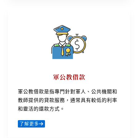
軍公教借款
軍公教借款是指專門針對軍人、公共機關和
教師提供的貸款服務，通常具有較低的利率
和靈活的還款方式。
了解更多