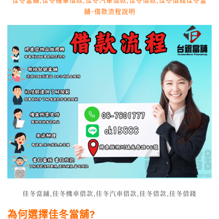
佳冬當鋪,佳冬機車借款,佳冬汽車借款,佳冬借款,佳冬借錢佳冬當
舖-借款流程說明
佳冬當鋪,佳冬機車借款,佳冬汽車借款,佳冬借款,佳冬借錢
為何選擇佳冬當舖?