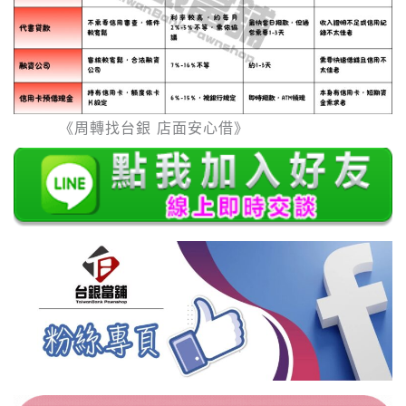
《周轉找台銀 店面安心借》