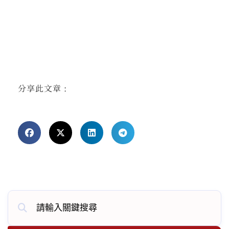
分享此文章 :