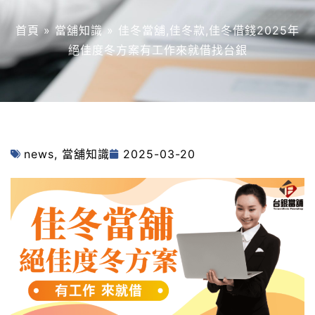
首頁
»
當舖知識
»
佳冬當舖,佳冬款,佳冬借錢2025年
絕佳度冬方案有工作來就借找台銀
news
,
當舖知識
2025-03-20