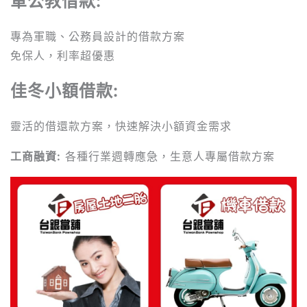
軍公教借款
:
專為軍職、公務員設計的借款方案
免保人，利率超優惠
佳冬小額借款:
靈活的借還款方案，快速解決小額資金需求
工商融資:
各種行業週轉應急，生意人專屬借款方案