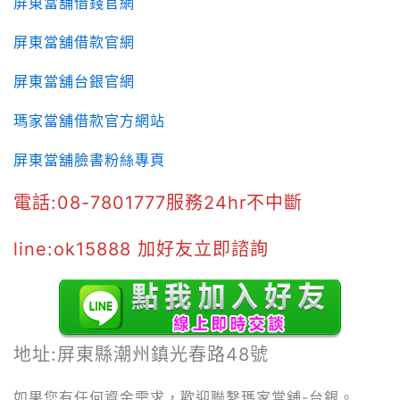
屏東當舖借錢官網
屏東當舖借款官網
屏東當舖台銀官網
瑪家當舖借款官方網站
屏東當舖臉書粉絲專頁
電話:08-7801777服務24hr不中斷
line:ok15888 加好友立即諮詢
地址:屏東縣潮州鎮光春路48號
如果您有任何資金需求，歡迎聯繫瑪家當舖-台銀。