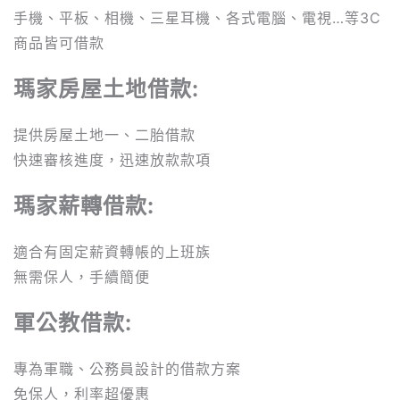
手機、平板、相機、三星耳機、各式電腦、電視…等3C
商品皆可借款
瑪家房屋土地借款
:
提供房屋土地一、二胎借款
快速審核進度，迅速放款款項
瑪家薪轉借款:
適合有固定薪資轉帳的上班族
無需保人，手續簡便
軍公教借款
:
專為軍職、公務員設計的借款方案
免保人，利率超優惠