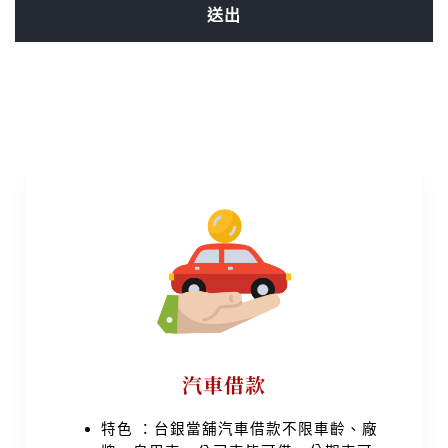
送出
汽車借款
特色 ：台銀當舖汽車借款不限車齡、廠