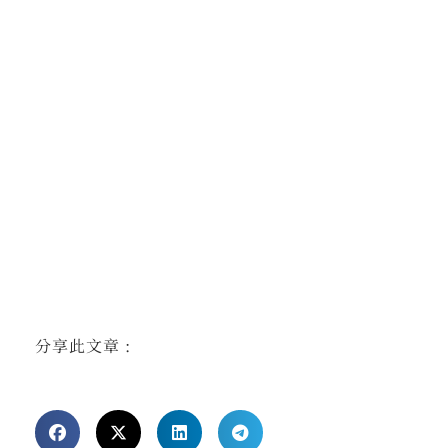
分享此文章 :