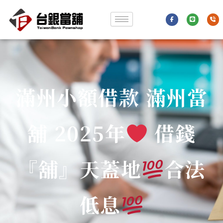
跳
F
L
P
至
a
i
h
c
n
o
e
e
n
主
b
e
o
-
要
o
v
k
o
-
l
內
f
u
m
e
容
滿州小額借款 滿州當
舖 2025年
借錢
『舖』天蓋地
合法
低息