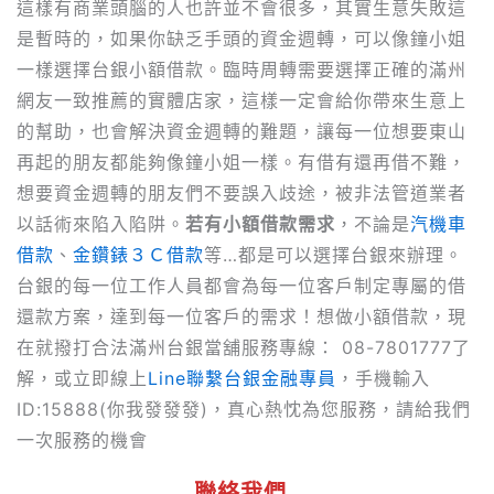
這樣有商業頭腦的人也許並不會很多，其實生意失敗這
是暫時的，如果你缺乏手頭的資金週轉，可以像鐘小姐
一樣選擇台銀小額借款。臨時周轉需要選擇正確的滿州
網友一致推薦的實體店家，這樣一定會給你帶來生意上
的幫助，也會解決資金週轉的難題，讓每一位想要東山
再起的朋友都能夠像鐘小姐一樣。有借有還再借不難，
想要資金週轉的朋友們不要誤入歧途，被非法管道業者
以話術來陷入陷阱。
若有小額借款需求
，不論是
汽機車
借款
、
金鑽錶３Ｃ借款
等…都是可以選擇台銀來辦理。
台銀的每一位工作人員都會為每一位客戶制定專屬的借
還款方案，達到每一位客戶的需求！想做小額借款，現
在就撥打合法滿州台銀當舖服務專線： 08-7801777了
解，或立即線上
Line聯繫台銀金融專員
，手機輸入
ID:15888(你我發發發)，真心熱忱為您服務，請給我們
一次服務的機會
聯絡我們