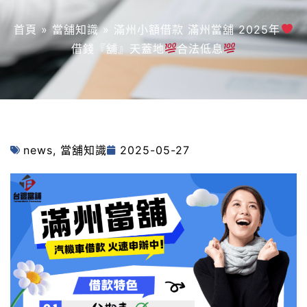
首頁
»
當舖知識
»
滿州小額借款 滿州當舖 2025年
借錢『舖』天蓋地
合法低息
news
,
當舖知識
2025-05-27