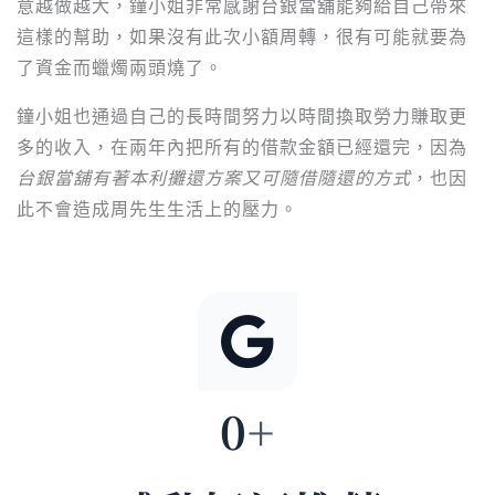
意越做越大，鐘小姐非常感謝台銀當舖能夠給自己帶來
這樣的幫助，如果沒有此次小額周轉，很有可能就要為
了資金而蠟燭兩頭燒了。
鐘小姐也通過自己的長時間努力以時間換取勞力賺取更
多的收入，在兩年內把所有的借款金額已經還完，因為
台銀當舖有著本利攤還方案又可隨借隨還的方式
，也因
此不會造成周先生生活上的壓力。
0
+