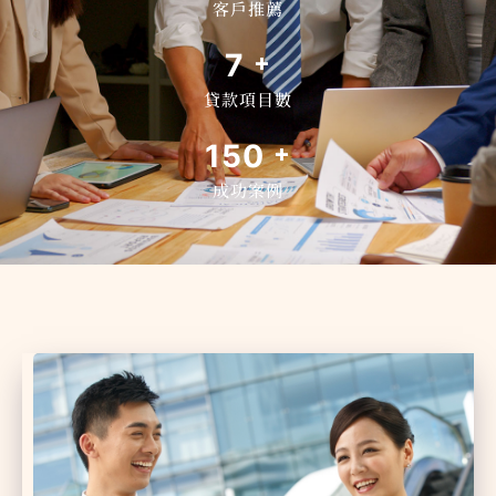
客戶推薦
7
+
貸款項目數
150
+
成功案例