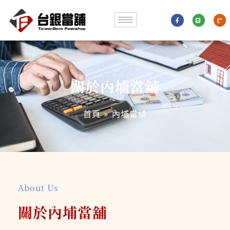
跳
F
L
P
至
a
i
h
c
n
o
e
e
n
主
b
e
o
-
要
o
v
k
o
-
l
內
f
u
m
e
容
關於內埔當舖
首頁
»
內埔當舖
About Us
關於內埔當舖