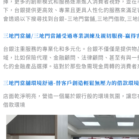
擇，更多的創新模式和服務逐漸進入消費者視野，並在
下，台銀提供更高效、專業且更具人性化的服務來滿足
會透過以下搜尋找到台銀-三地門當舖,三地門借款,三地
三地門當舖/三地門當鋪
受過專業訓練及親切服務-贏得
台銀注重服務的專業化和多元化。台銀不僅僅是提供物
域，比如保險代理、金融顧問、法律顧問、甚至有與一
化的金融產品選擇。這對於那些急需現金周轉的消費者
三地門當舖
環境舒適-替客戶創造輕鬆無壓力的借款
環
店面乾淨明亮，營造一個屬於銀行般的環境氛圍，讓您
借款環境