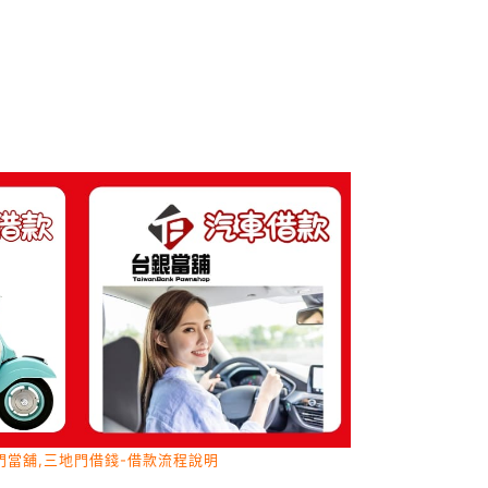
門當舖,三地門借錢-借款流程說明