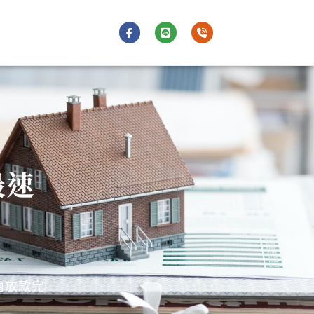
F
L
P
a
i
h
c
n
o
e
e
n
b
e
o
-
o
v
k
o
-
l
f
u
m
e
最速
內放款完