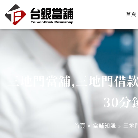
跳
至
首頁
主
要
內
容
三地門當舖,三地門借款
30分
首頁
»
當舖知識
»
三地